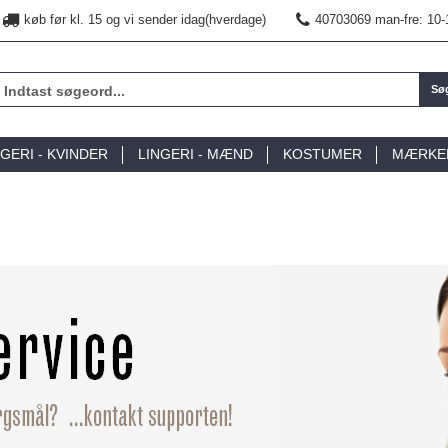
køb før kl. 15 og vi sender idag(hverdage)
40703069 man-fre: 10-
Sø
NGERI - KVINDER
LINGERI - MÆND
KOSTUMER
MÆRKE