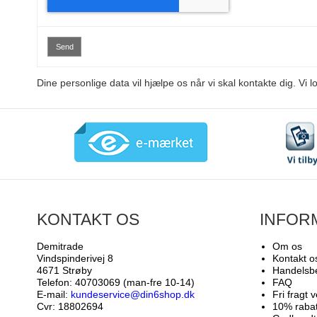
Send
Dine personlige data vil hjælpe os når vi skal kontakte dig. Vi 
KONTAKT OS
INFOR
Demitrade
Om os
Vindspinderivej 8
Kontakt o
4671 Strøby
Handelsbe
Telefon: 40703069 (man-fre 10-14)
FAQ
E-mail:
kundeservice@din6shop.dk
Fri fragt 
Cvr: 18802694
10% rabat