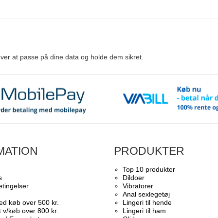
lover at passe på dine data og holde dem sikret.
MATION
PRODUKTER
Top 10 produkter​
s
Dildoer
tingelser
Vibratorer
Anal sexlegetøj
ved køb over 500 kr.
Lingeri til hende
 v/køb over 800 kr.
Lingeri til ham