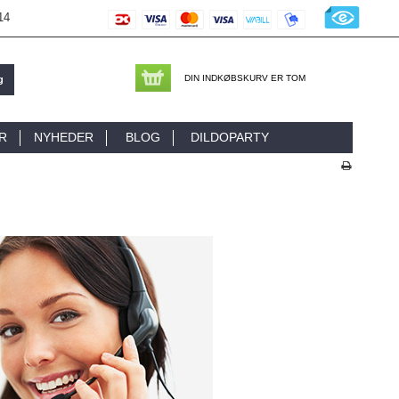
14
DIN INDKØBSKURV ER TOM
g
R
NYHEDER
BLOG
DILDOPARTY