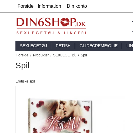
Forside
Information
Din konto
SEXLEGETØJ
FETISH
GLIDECREME/OLIE
LI
Forside
/
Produkter
/
SEXLEGETØJ
/
Spil
Spil
Erotiske spil