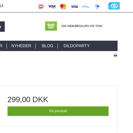
14
DIN INDKØBSKURV ER TOM
g
R
NYHEDER
BLOG
DILDOPARTY
299,00 DKK
Vis produkt