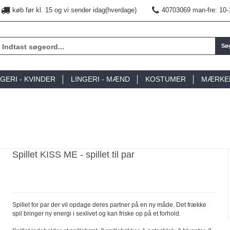
køb før kl. 15 og vi sender idag(hverdage)
40703069 man-fre: 10-
Sø
NGERI - KVINDER
LINGERI - MÆND
KOSTUMER
MÆRKE
Spillet KISS ME - spillet til par
Spillet for par der vil opdage deres partner på en ny måde. Det frække
spil bringer ny energi i sexlivet og kan friske op på et forhold.