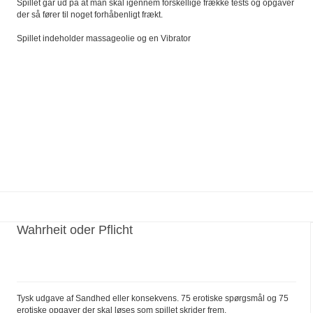
Spillet går ud på at man skal igennem forskellige frække tests og opgaver
der så fører til noget forhåbenligt frækt.
Spillet indeholder massageolie og en Vibrator
Wahrheit oder Pflicht
Tysk udgave af Sandhed eller konsekvens. 75 erotiske spørgsmål og 75
erotiske opgaver der skal løses som spillet skrider frem.