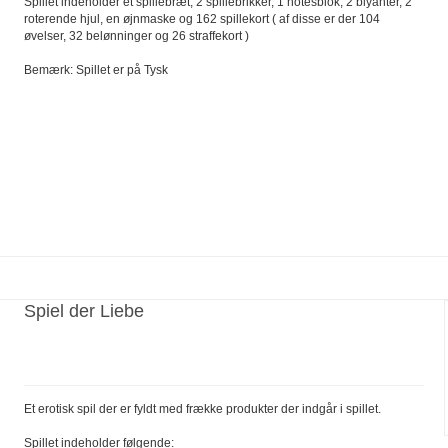
Spillet indeholder et spillebræt, 2 spillebrikker, 1 notesblok, 2 blyanter, 2
roterende hjul, en øjnmaske og 162 spillekort ( af disse er der 104
øvelser, 32 belønninger og 26 straffekort )
Bemærk: Spillet er på Tysk
Spiel der Liebe
Et erotisk spil der er fyldt med frække produkter der indgår i spillet.
Spillet indeholder følgende: