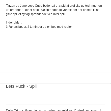
Tarzan og Jane Love Cube byder på et væld af erotiske udfordringer og
udfordringer. Der er hele 300 spændende variationer der er med til at
gøre spillet nyt og spændende ved hver spil.
Indeholder :
3 Fantasibøger, 2 terninger og en bog med regler.
Lets Fuck - Spil
Dette Orion spil gør dig og din partner »maniske« . Drejeskiven viser, til