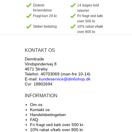
Diskret
14 dages fuld
forsendelse
returret
Fragt kun 29 kr.
Fri fragt ved køb
over 500 kr.
Sikker betaling
10% rabat v/køb
over 800 kr.
KONTAKT OS
Demitrade
Vindspinderivej 8
4671 Strøby
Telefon: 40703069 (man-fre 10-14)
E-mail:
kundeservice@din6shop.dk
Cvr: 18802694
INFORMATION
Om os
Kontakt os
Handelsbetingelser
FAQ
Fri fragt ved køb over 500 kr.
10% rabat v/køb over 800 kr.