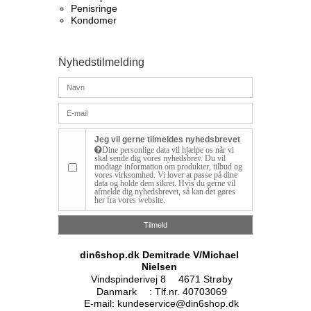
Penisringe
Kondomer
Nyhedstilmelding
Jeg vil gerne tilmeldes nyhedsbrevet
Dine personlige data vil hjælpe os når vi
skal sende dig vores nyhedsbrev. Du vil
modtage information om produkter, tilbud og
vores virksomhed. Vi lover at passe på dine
data og holde dem sikret. Hvis du gerne vil
afmelde dig nyhedsbrevet, så kan det gøres
her fra vores website.
Tilmeld
din6shop.dk Demitrade V/Michael
Nielsen
Vindspinderivej 8
4671 Strøby
Danmark
:
Tlf.nr. 40703069
E-mail
:
kundeservice@din6shop.dk