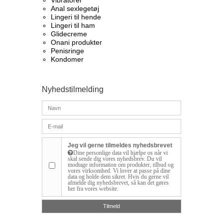
Vibratorer
Anal sexlegetøj
Lingeri til hende
Lingeri til ham
Glidecreme
Onani produkter
Penisringe
Kondomer
Nyhedstilmelding
Jeg vil gerne tilmeldes nyhedsbrevet
Dine personlige data vil hjælpe os når vi
skal sende dig vores nyhedsbrev. Du vil
modtage information om produkter, tilbud og
vores virksomhed. Vi lover at passe på dine
data og holde dem sikret. Hvis du gerne vil
afmelde dig nyhedsbrevet, så kan det gøres
her fra vores website.
Tilmeld