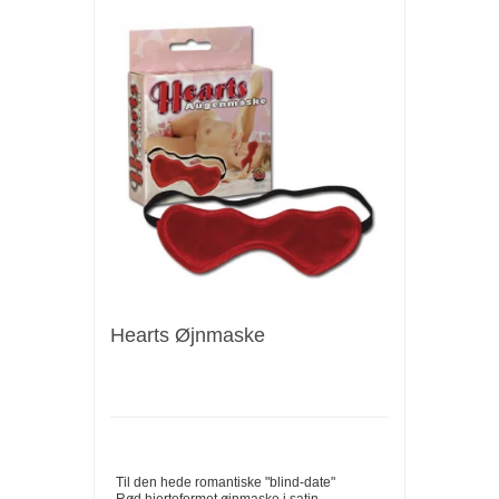
Hearts Øjnmaske
Til den hede romantiske "blind-date"
Rød hjerteformet øjnmaske i satin