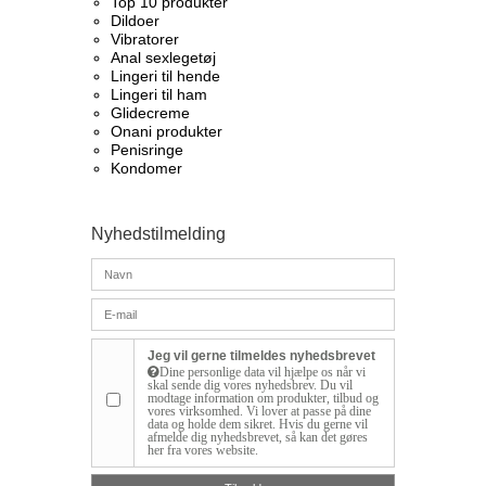
Top 10 produkter​
Dildoer
Vibratorer
Anal sexlegetøj
Lingeri til hende
Lingeri til ham
Glidecreme
Onani produkter
Penisringe
Kondomer
Nyhedstilmelding
Jeg vil gerne tilmeldes nyhedsbrevet
Dine personlige data vil hjælpe os når vi
skal sende dig vores nyhedsbrev. Du vil
modtage information om produkter, tilbud og
vores virksomhed. Vi lover at passe på dine
data og holde dem sikret. Hvis du gerne vil
afmelde dig nyhedsbrevet, så kan det gøres
her fra vores website.