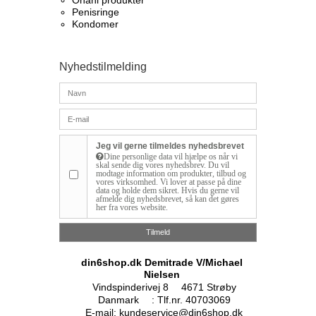
Onani produkter
Penisringe
Kondomer
Nyhedstilmelding
Jeg vil gerne tilmeldes nyhedsbrevet
Dine personlige data vil hjælpe os når vi
skal sende dig vores nyhedsbrev. Du vil
modtage information om produkter, tilbud og
vores virksomhed. Vi lover at passe på dine
data og holde dem sikret. Hvis du gerne vil
afmelde dig nyhedsbrevet, så kan det gøres
her fra vores website.
Tilmeld
din6shop.dk Demitrade V/Michael
Nielsen
Vindspinderivej 8
4671 Strøby
Danmark
:
Tlf.nr. 40703069
E-mail
:
kundeservice@din6shop.dk