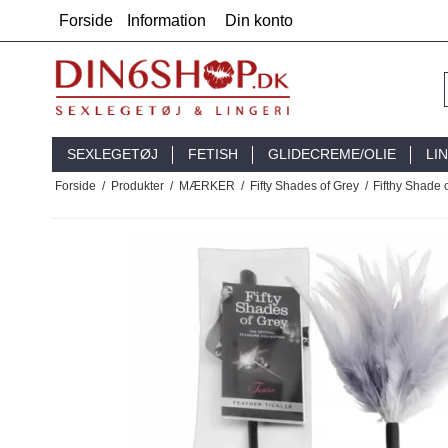
Forside
Information
Din konto
SEXLEGETØJ
FETISH
GLIDECREME/OLIE
LI
Forside
/
Produkter
/
MÆRKER
/
Fifty Shades of Grey
/
Fifthy Shade 