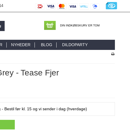
14
DIN INDKØBSKURV ER TOM
g
R
NYHEDER
BLOG
DILDOPARTY
Grey - Tease Fjer
 - Bestil før kl. 15 og vi sender i dag (hverdage)