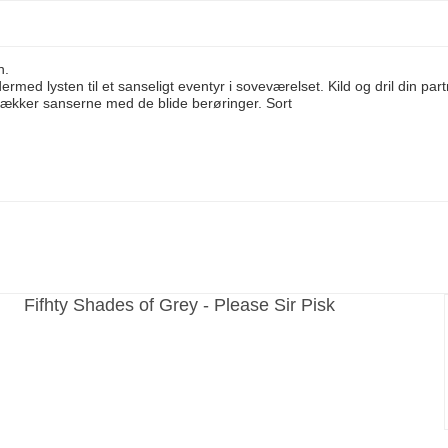
n.
rmed lysten til et sanseligt eventyr i soveværelset. Kild og dril din par
u vækker sanserne med de blide berøringer. Sort
Fifhty Shades of Grey - Please Sir Pisk