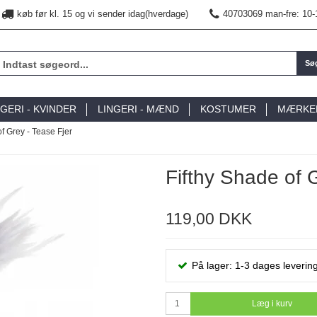
køb før kl. 15 og vi sender idag(hverdage)
40703069 man-fre: 10-
Sø
NGERI - KVINDER
LINGERI - MÆND
KOSTUMER
MÆRKE
of Grey - Tease Fjer
Fifthy Shade of 
119,00 DKK
På lager: 1-3 dages levering
Læg i kurv