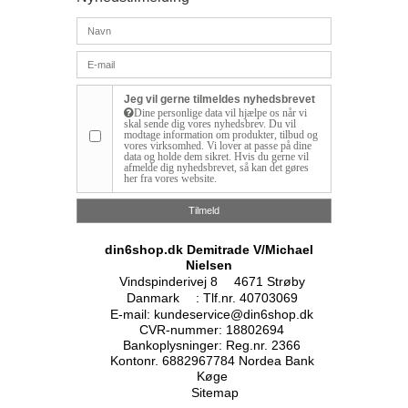
Jeg vil gerne tilmeldes nyhedsbrevet
Dine personlige data vil hjælpe os når vi
skal sende dig vores nyhedsbrev. Du vil
modtage information om produkter, tilbud og
vores virksomhed. Vi lover at passe på dine
data og holde dem sikret. Hvis du gerne vil
afmelde dig nyhedsbrevet, så kan det gøres
her fra vores website.
Tilmeld
din6shop.dk Demitrade V/Michael
Nielsen
Vindspinderivej 8
4671 Strøby
Danmark
:
Tlf.nr. 40703069
E-mail
:
kundeservice@din6shop.dk
CVR-nummer
:
18802694
Bankoplysninger
:
Reg.nr. 2366
Kontonr. 6882967784 Nordea Bank
Køge
Sitemap