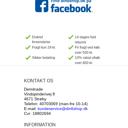
Diskret
14 dages fuld
forsendelse
returret
Fragt kun 29 kr.
Fri fragt ved køb
over 500 kr.
Sikker betaling
10% rabat v/køb
over 800 kr.
KONTAKT OS
Demitrade
Vindspinderivej 8
4671 Strøby
Telefon: 40703069 (man-fre 10-14)
E-mail:
kundeservice@din6shop.dk
Cvr: 18802694
INFORMATION